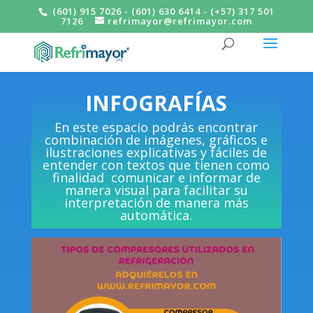
(601) 915 7026 - (601) 630 6414 - (+57) 317 501
7126
refrimayor@refrimayor.com
INFOGRAFÍAS
En este espacio podrás encontrar
combinación de imágenes, gráficos e
ilustraciones explicativas y fáciles de
entender con textos que tienen como
finalidad comunicar e informar de
manera visual para facilitar su
interpretación de manera más
automática.