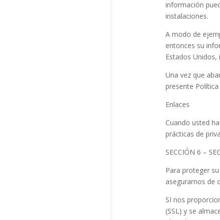
información puede
instalaciones.
A modo de ejempl
entonces su infor
Estados Unidos, i
Una vez que aband
presente Política
Enlaces
Cuando usted hac
prácticas de pri
SECCIÓN 6 – S
Para proteger su
asegurarnos de q
SI nos proporcio
(SSL) y se almac