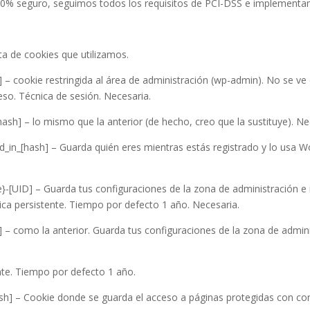
00% seguro, seguimos todos los requisitos de PCI-DSS e implementam
sta de cookies que utilizamos.
 – cookie restringida al área de administración (wp-admin). No se ve 
eso. Técnica de sesión. Necesaria.
sh] – lo mismo que la anterior (de hecho, creo que la sustituye). Ne
_in_[hash] – Guarda quién eres mientras estás registrado y lo usa Wo
}-[UID] – Guarda tus configuraciones de la zona de administración e 
ca persistente. Tiempo por defecto 1 año. Necesaria.
 – como la anterior. Guarda tus configuraciones de la zona de adminis
nte. Tiempo por defecto 1 año.
h] – Cookie donde se guarda el acceso a páginas protegidas con con