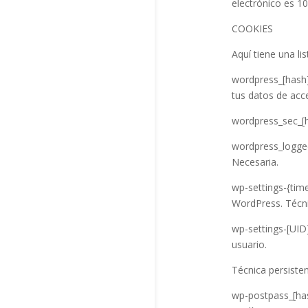
electrónico es 1
COOKIES
Aquí tiene una li
wordpress_[hash]
tus datos de acc
wordpress_sec_[ha
wordpress_logged
Necesaria.
wp-settings-{time
WordPress. Técni
wp-settings-[UID]
usuario.
Técnica persiste
wp-postpass_[has