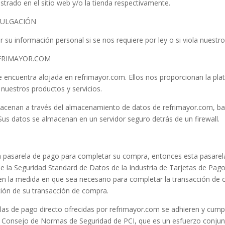
trado en el sitio web y/o la tienda respectivamente.
IVULGACIÓN
su información personal si se nos requiere por ley o si viola nuestr
EFRIMAYOR.COM
e encuentra alojada en refrimayor.com. Ellos nos proporcionan la pla
 nuestros productos y servicios.
acenan a través del almacenamiento de datos de refrimayor.com, base
Sus datos se almacenan en un servidor seguro detrás de un firewall.
na pasarela de pago para completar su compra, entonces esta pasarela
 de la Seguridad Standard de Datos de la Industria de Tarjetas de Pa
n la medida en que sea necesario para completar la transacción de
ción de su transacción de compra.
las de pago directo ofrecidas por refrimayor.com se adhieren y cump
l Consejo de Normas de Seguridad de PCI, que es un esfuerzo conj