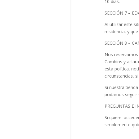
10 días.
SECCIÓN 7 – E
Al utilizar este 
residencia, y qu
SECCIÓN 8 – CA
Nos reservamos e
Cambios y aclara
esta política, n
circunstancias, s
Si nuestra tiend
podamos seguir 
PREGUNTAS E 
Si quiere: acced
simplemente quie