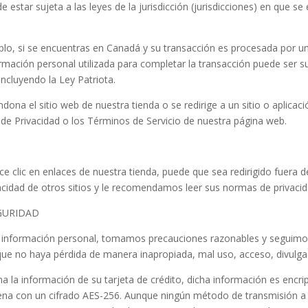
 estar sujeta a las leyes de la jurisdicción (jurisdicciones) en que s
o, si se encuentras en Canadá y su transacción es procesada por u
mación personal utilizada para completar la transacción puede ser suj
ncluyendo la Ley Patriota.
ona el sitio web de nuestra tienda o se redirige a un sitio o aplicac
 de Privacidad o los Términos de Servicio de nuestra página web.
e clic en enlaces de nuestra tienda, puede que sea redirigido fuera 
vacidad de otros sitios y le recomendamos leer sus normas de privacid
EGURIDAD
 información personal, tomamos precauciones razonables y seguimos l
ue no haya pérdida de manera inapropiada, mal uso, acceso, divulgac
na la información de su tarjeta de crédito, dicha información es encr
ena con un cifrado AES-256. Aunque ningún método de transmisión a