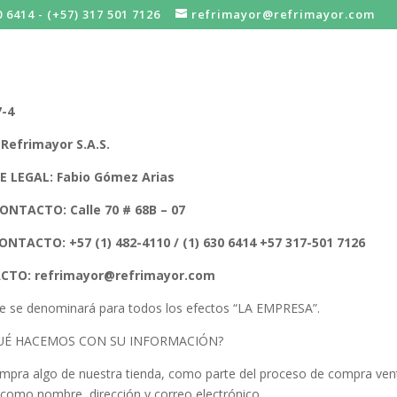
0 6414 - (+57) 317 501 7126
refrimayor@refrimayor.com
7-4
Refrimayor S.A.S.
 LEGAL: Fabio Gómez Arias
ONTACTO: Calle 70 # 68B – 07
NTACTO: +57 (1) 482-4110 / (1) 630 6414 +57 317-501 7126
CTO: refrimayor@refrimayor.com
e se denominará para todos los efectos “LA EMPRESA”.
QUÉ HACEMOS CON SU INFORMACIÓN?
pra algo de nuestra tienda, como parte del proceso de compra vent
 como nombre, dirección y correo electrónico.