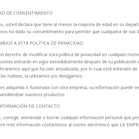
DAD DE CONSENTIMIENTO
sitio, usted declara que tiene al menos la mayoría de edad en su depa
e nos ha dado su consentimiento para permitir que cualquiera de sus 
MBIOS A ESTA POLÍTICA DE PRIVACIDAD
l derecho de modificar esta política de privacidad en cualquier mome
ciones entrarán en vigor inmediatamente después de su publicación e
otificaremos aquí que ha sido actualizada, por lo cual está enterado 
i las hubiere, la utilizamos y/o divulgamos.
a es adquirida o fusionada con otra empresa, su información puede ser
vendiéndole nuestros productos.
INFORMACIÓN DE CONTACTO
er, corregir, enmendar o borrar cualquier información personal que po
re más información contáctenos al correo electrónico que LA EMPRES