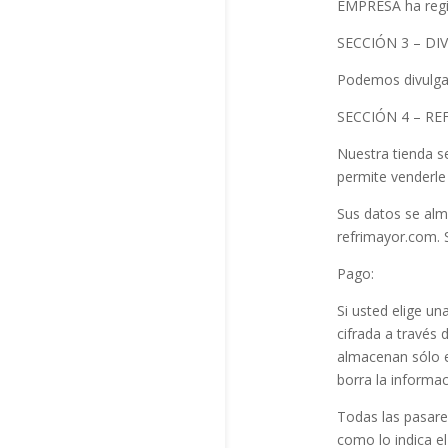
EMPRESA ha regis
SECCIÓN 3 – D
Podemos divulgar 
SECCIÓN 4 – R
Nuestra tienda s
permite venderle
Sus datos se alm
refrimayor.com. 
Pago:
Si usted elige u
cifrada a través
almacenan sólo e
borra la informa
Todas las pasare
como lo indica e