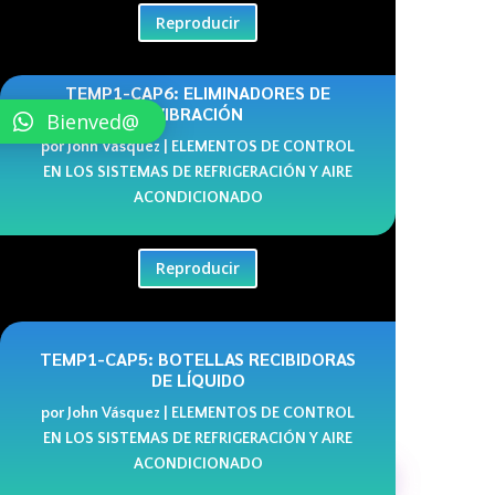
Reproducir
TEMP1-CAP6: ELIMINADORES DE
VIBRACIÓN
Bienved@
por
John Vásquez
|
ELEMENTOS DE CONTROL
EN LOS SISTEMAS DE REFRIGERACIÓN Y AIRE
ACONDICIONADO
Reproducir
TEMP1-CAP5: BOTELLAS RECIBIDORAS
DE LÍQUIDO
por
John Vásquez
|
ELEMENTOS DE CONTROL
EN LOS SISTEMAS DE REFRIGERACIÓN Y AIRE
ACONDICIONADO