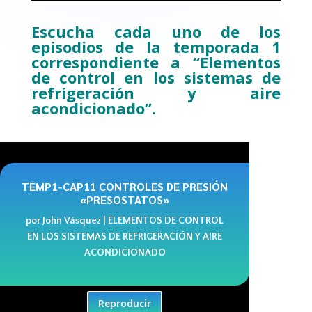
Escucha cada uno de los
episodios de la temporada 1
correspondiente a “Elementos
de control en los sistemas de
refrigeración y aire
acondicionado”.
TEMP1-CAP11 CONTROLES DE PRESIÓN
«PRESOSTATOS»
por
John Vásquez
|
ELEMENTOS DE CONTROL
EN LOS SISTEMAS DE REFRIGERACIÓN Y AIRE
ACONDICIONADO
Reproducir