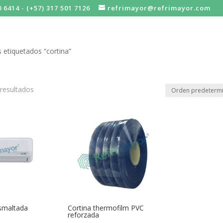
0 6414 - (+57) 317 501 7126
refrimayor@refrimayor.com
 etiquetados “cortina”
resultados
esmaltada
Cortina thermofilm PVC
reforzada