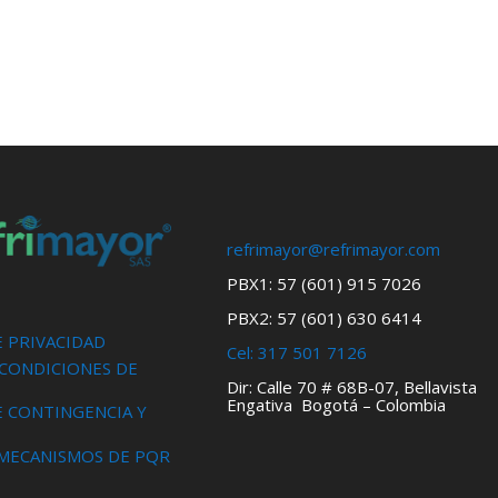
refrimayor@refrimayor.com
PBX1: 57 (601) 915 7026
PBX2: 57 (601) 630 6414
E PRIVACIDAD
Cel:
317 501 7126
 CONDICIONES DE
Dir: Calle 70 # 68B-07, Bellavista
Engativa Bogotá – Colombia
E CONTINGENCIA Y
 MECANISMOS DE PQR