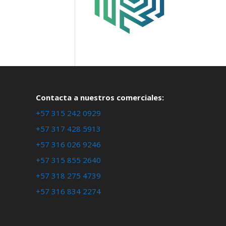
Contacta a nuestros comerciales:
+57 315 242 0929
+57 317 428 5913
+57 316 026 9246
+57 315 855 2640
+57 318 275 4739
+57 316 834 2274