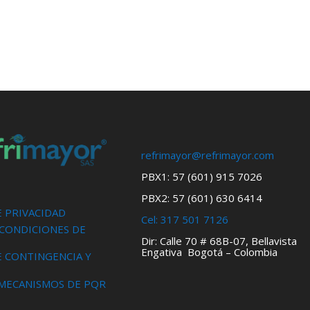
refrimayor@refrimayor.com
PBX1: 57 (601) 915 7026
PBX2: 57 (601) 630 6414
E PRIVACIDAD
Cel:
317 501 7126
 CONDICIONES DE
Dir: Calle 70 # 68B-07, Bellavista
Engativa Bogotá – Colombia
E CONTINGENCIA Y
 MECANISMOS DE PQR