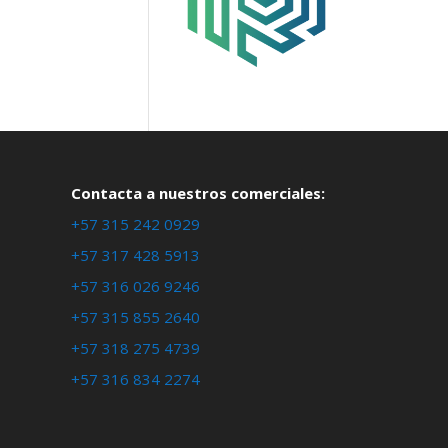
Contacta a nuestros comerciales:
+57 315 242 0929
+57 317 428 5913
+57 316 026 9246
+57 315 855 2640
+57 318 275 4739
+57 316 834 2274