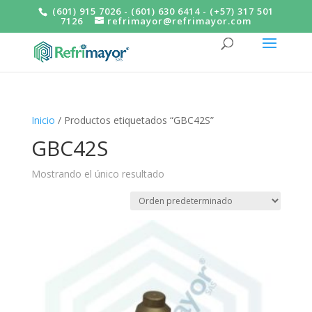
(601) 915 7026 - (601) 630 6414 - (+57) 317 501
7126
refrimayor@refrimayor.com
Inicio
/ Productos etiquetados “GBC42S”
GBC42S
Mostrando el único resultado