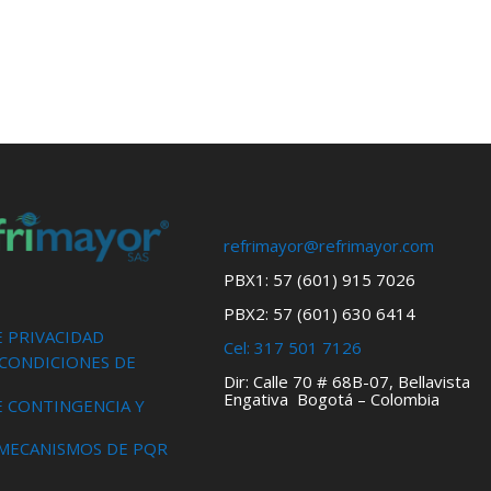
refrimayor@refrimayor.com
PBX1: 57 (601) 915 7026
PBX2: 57 (601) 630 6414
E PRIVACIDAD
Cel:
317 501 7126
 CONDICIONES DE
Dir: Calle 70 # 68B-07, Bellavista
Engativa Bogotá – Colombia
E CONTINGENCIA Y
 MECANISMOS DE PQR