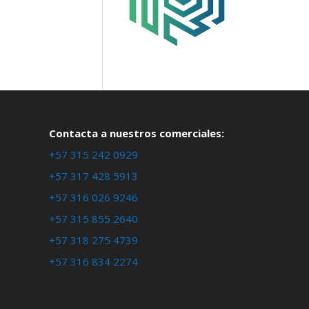
Contacta a nuestros comerciales:
+57 315 242 0929
+57 317 428 5913
+57 316 026 9246
+57 315 855 2640
+57 318 275 4739
+57 316 834 2274