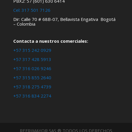
PBX2: 57 (601) 630 6414
Cel:
317 501 7126
Dir: Calle 70 # 68B-07, Bellavista Engativa Bogotá
– Colombia
Contacta a nuestros comerciales:
+57 315 242 0929
+57 317 428 5913
+57 316 026 9246
+57 315 855 2640
+57 318 275 4739
+57 316 834 2274
REFRIMAYOR SAS ® TODOS LOS DERECHOS