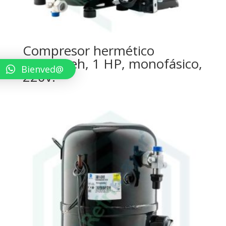
Compresor hermético
Tecumseh, 1 HP, monofásico,
Bienved@
220v.