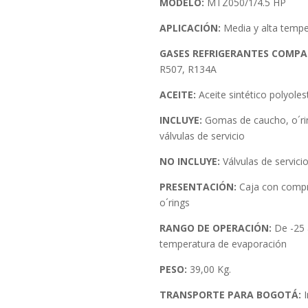
MODELO:
MTZ050/1/4.5 HP
APLICACIÓN:
Media y alta tempe
GASES REFRIGERANTES COMPAT
R507, R134A
ACEITE:
Aceite sintético polyoles
INCLUYE:
Gomas de caucho, o´rin
válvulas de servicio
NO INCLUYE:
Válvulas de servicio,
PRESENTACIÓN:
Caja con comp
o´rings
RANGO DE OPERACIÓN:
De -25
temperatura de evaporación
PESO:
39,00 Kg.
TRANSPORTE PARA BOGOTÁ:
I