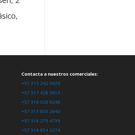
eh, 2
sico,
Contacta a nuestros comerciales:
+57 315 242 0929
+57 317 428 5913
+57 316 026 9246
+57 315 855 2640
+57 318 275 4739
+57 316 834 2274