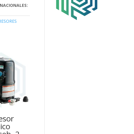
NACIONALES:
ESORES
esor
ico