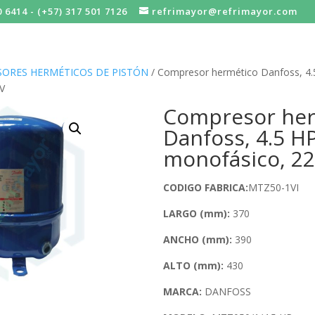
0 6414 - (+57) 317 501 7126
refrimayor@refrimayor.com
ORES HERMÉTICOS DE PISTÓN
/ Compresor hermético Danfoss, 4.
V
Compresor her
Danfoss, 4.5 HP
monofásico, 2
CODIGO FABRICA:
MTZ50-1VI
LARGO (mm):
370
ANCHO (mm):
390
ALTO (mm):
430
MARCA:
DANFOSS