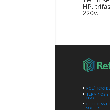
Tecumse
HP, trifás
220v.
POLÍTICAS D
TÉRMINOS Y
USO
POLÍTICAS D
SOPORTE