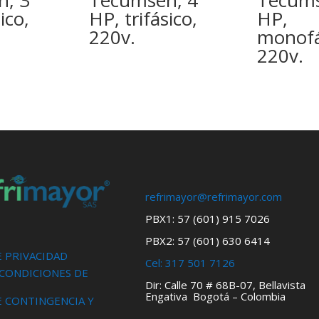
h, 3
Tecumseh, 4
Tecums
ico,
HP, trifásico,
HP,
220v.
monofá
220v.
refrimayor@refrimayor.com
PBX1: 57 (601) 915 7026
PBX2: 57 (601) 630 6414
E PRIVACIDAD
Cel:
317 501 7126
 CONDICIONES DE
Dir: Calle 70 # 68B-07, Bellavista
Engativa Bogotá – Colombia
E CONTINGENCIA Y