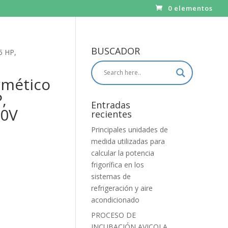
0 elementos
BUSCADOR
5 HP,
mético
,
Entradas
20V
recientes
Principales unidades de
medida utilizadas para
calcular la potencia
frigorífica en los
sistemas de
refrigeración y aire
acondicionado
PROCESO DE
INCUBACIÓN AVICOLA