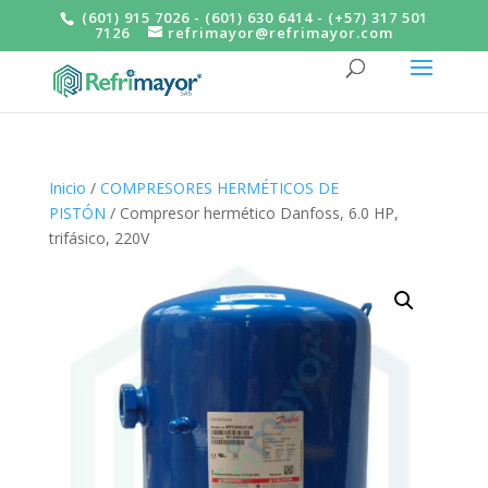
(601) 915 7026 - (601) 630 6414 - (+57) 317 501
7126
refrimayor@refrimayor.com
Inicio
/
COMPRESORES HERMÉTICOS DE
PISTÓN
/ Compresor hermético Danfoss, 6.0 HP,
trifásico, 220V