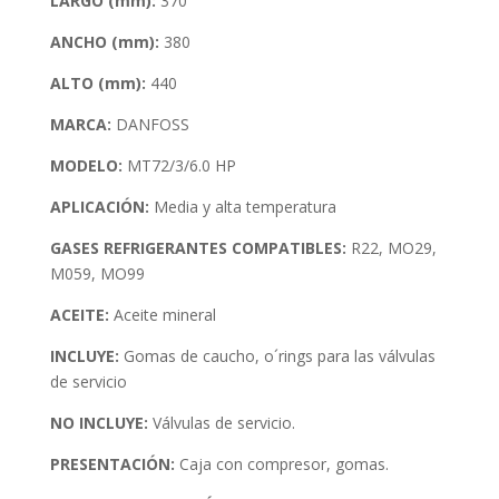
LARGO (mm):
370
ANCHO (mm)
:
380
ALTO (mm):
440
MARCA:
DANFOSS
MODELO:
MT72/3/6.0 HP
APLICACIÓN:
Media y alta temperatura
GASES REFRIGERANTES COMPATIBLES:
R22, MO29,
M059, MO99
ACEITE:
Aceite mineral
INCLUYE:
Gomas de caucho, o´rings para las válvulas
de servicio
NO INCLUYE:
Válvulas de servicio.
PRESENTACIÓN:
Caja con compresor, gomas.