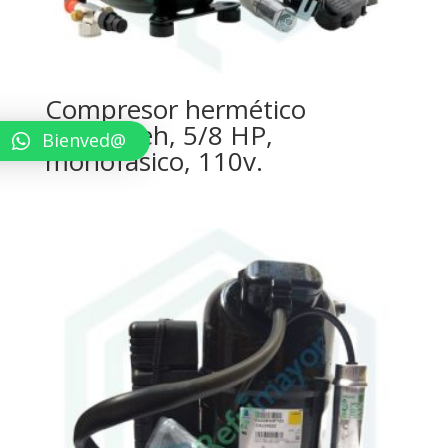
Compresor hermético
Tecumseh, 5/8 HP,
Bienved@
monofásico, 110v.