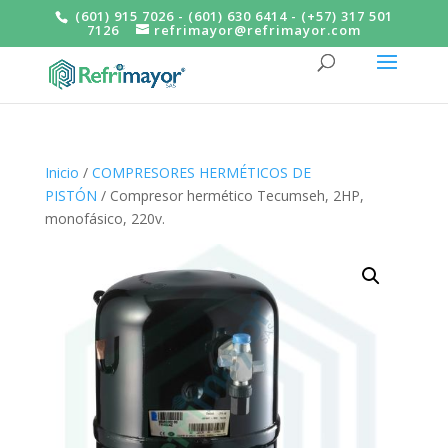
(601) 915 7026 - (601) 630 6414 - (+57) 317 501
7126
refrimayor@refrimayor.com
Inicio
/
COMPRESORES HERMÉTICOS DE
PISTÓN
/ Compresor hermético Tecumseh, 2HP,
monofásico, 220v.