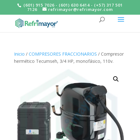
(601) 915 7026 - (601) 630 6414 - (+57) 317 501
7126
refrimayor@refrimayor.com
Inicio
/
COMPRESORES FRACCIONARIOS
/ Compresor
hermético Tecumseh, 3/4 HP, monofásico, 110v.