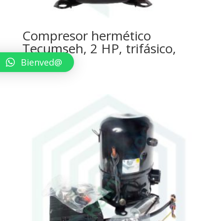
Compresor hermético
Tecumseh, 2 HP, trifásico,
220v.
Bienved@