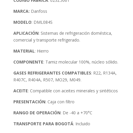
CÓDIGO FABRICA
: 023Z5061
MARCA:
Danfoss
MODELO
: DML084S
APLICACIÓN
: Sistemas de refrigeración doméstica,
comercial y transporte refrigerado.
MATERIAL
: Hierro
COMPONENTE
: Tamiz molecular 100%, núcleo sólido.
GASES REFRIGERANTES COMPATIBLES
: R22, R134A,
R407C, R404A, R507, MO29, M049.
ACEITE
: Compatible con aceites minerales y sintéticos
PRESENTACIÓN
: Caja con filtro
RANGO DE OPERACIÓN
: De -40 a +70°C
TRANSPORTE PARA BOGOTÁ
: Incluido