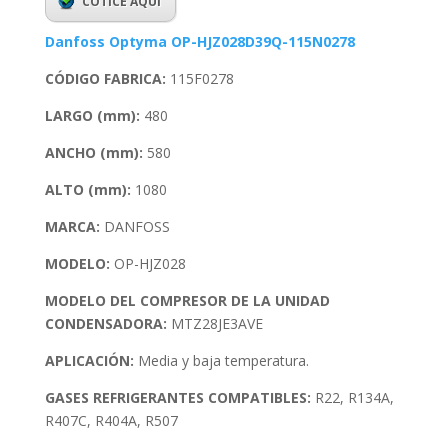
COTICE AQUÍ
Danfoss Optyma OP-HJZ028D39Q-115N0278
C
ÓDIGO
FABRICA:
115F0278
LARGO (mm):
480
ANCHO (mm):
580
ALTO (mm):
1080
MARCA:
DANFOSS
MODELO:
OP-HJZ028
MODELO DEL COMPRESOR DE LA UNIDAD
CONDENSADORA:
MTZ28JE3AVE
APLICACIÓN:
Media y baja temperatura.
GASES REFRIGERANTES COMPATIBLES:
R22, R134A,
R407C, R404A, R507