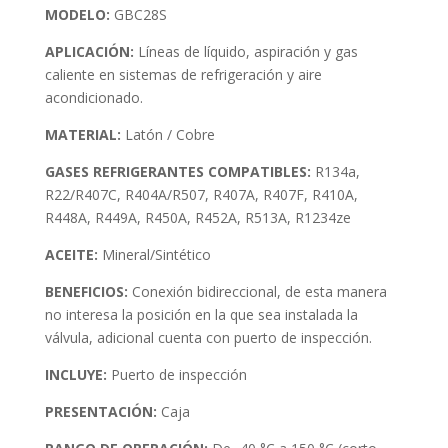
MODELO:
GBC28S
APLICACIÓN:
Líneas de líquido, aspiración y gas
caliente en sistemas de refrigeración y aire
acondicionado.
MATERIAL:
Latón / Cobre
GASES REFRIGERANTES COMPATIBLES:
R134a,
R22/R407C, R404A/R507, R407A, R407F, R410A,
R448A, R449A, R450A, R452A, R513A, R1234ze
ACEITE:
Mineral/Sintético
BENEFICIOS:
Conexión bidireccional, de esta manera
no interesa la posición en la que sea instalada la
válvula, adicional cuenta con puerto de inspección.
INCLUYE:
Puerto de inspección
PRESENTACIÓN
:
Caja