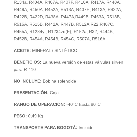
R134a, R404A, R407A, R407F, R410A, R417A, R448A,
R449A, R450A, R452A, R513A, R407H, R413A, R422A,
R422B, R422D, R438A, R447A,R449B, R463A, R513B,
R515A, R515B, R442A, R447B, R512A,R22,R407C,
R455A, R1234yf, R1234ze(E), R152a, R32, R444B,
R452B, R454A, R454B, R454C, R507A, R516A
ACEITE:
MINERAL / SINTÉTICO
BENEFICIOS:
La nueva versión de estas válvulas sirven
para R-410
NO INCLUYE:
Bobina solenoide
PRESENTACIÓN:
Caja
RANGO DE OPERACIÓN:
-40°C hasta 80°C
PESO:
0,49 Kg
TRANSPORTE PARA BOGOTÁ:
Incluido