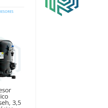
ESORES
esor
ico
eh, 3,5