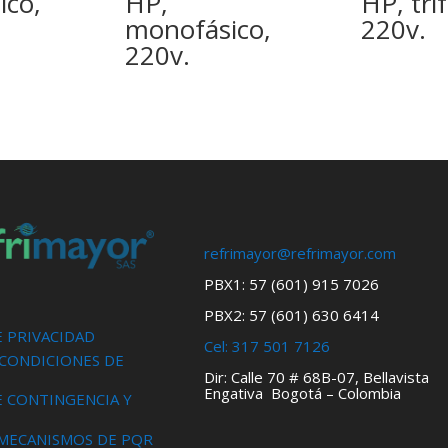
ico,
HP,
HP, trif
monofásico,
220v.
220v.
refrimayor@refrimayor.com
PBX1: 57 (601) 915 7026
PBX2: 57 (601) 630 6414
E PRIVACIDAD
Cel:
317 501 7126
 CONDICIONES DE
Dir: Calle 70 # 68B-07, Bellavista
Engativa Bogotá – Colombia
E CONTINGENCIA Y
 MECANISMOS DE PQR