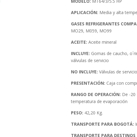
MODELO:
MT64/3/5.5 HP
APLICACIÓN:
Media y alta tempe
GASES REFRIGERANTES COMPAT
MO29, M059, MO99
ACEITE:
Aceite mineral
INCLUYE:
Gomas de caucho, o´rin
válvulas de servicio
NO INCLUYE:
Válvulas de servicio
PRESENTACIÓN:
Caja con comp
RANGO DE OPERACIÓN:
De -20
temperatura de evaporación
PESO:
42,20 Kg.
TRANSPORTE PARA BOGOTÁ:
I
TRANSPORTE PARA DESTINOS 