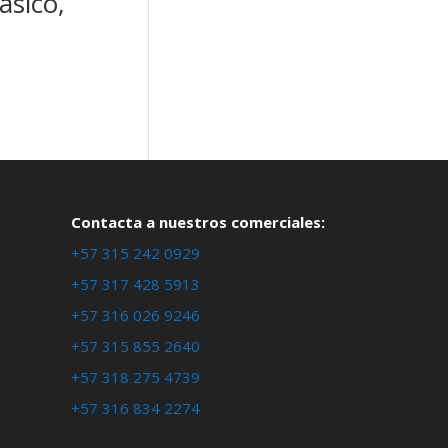
ásico,
Contacta a nuestros comerciales:
+57 315 242 0929
+57 317 428 5913
+57 316 026 9246
+57 315 855 2640
+57 318 275 4739
+57 316 834 2274