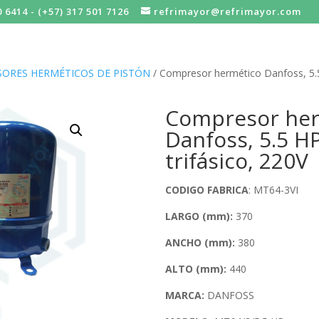
0 6414 - (+57) 317 501 7126
refrimayor@refrimayor.com
ORES HERMÉTICOS DE PISTÓN
/ Compresor hermético Danfoss, 5.5 
Compresor her
Danfoss, 5.5 HP
trifásico, 220V
CODIGO FABRICA
: MT64-3VI
LARGO (mm):
370
ANCHO (mm)
:
380
ALTO (mm):
440
MARCA:
DANFOSS