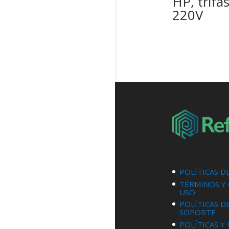
HP, trifás
220V
POLÍTICAS D
TÉRMINOS Y
USO
POLÍTICAS D
SOPORTE
POLÍTICAS Y