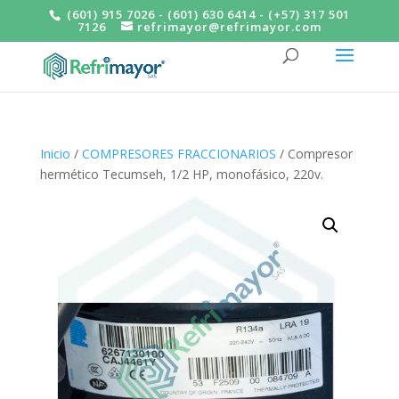
(601) 915 7026 - (601) 630 6414 - (+57) 317 501
7126
refrimayor@refrimayor.com
Inicio
/
COMPRESORES FRACCIONARIOS
/ Compresor
hermético Tecumseh, 1/2 HP, monofásico, 220v.