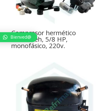
Compresor hermético
Bienved@
Tecumseh, 5/8 HP,
monofásico, 220v.