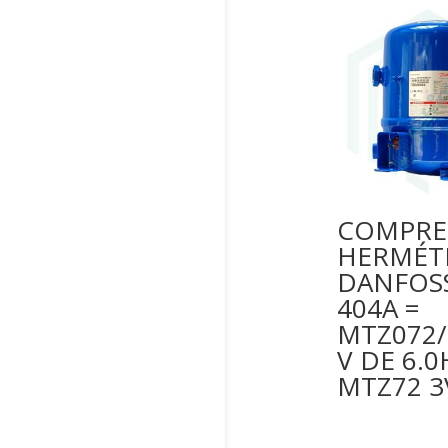
COMPRE
HERMÉT
DANFOSS
404A =
MTZ072/
V DE 6.0
MTZ72 3