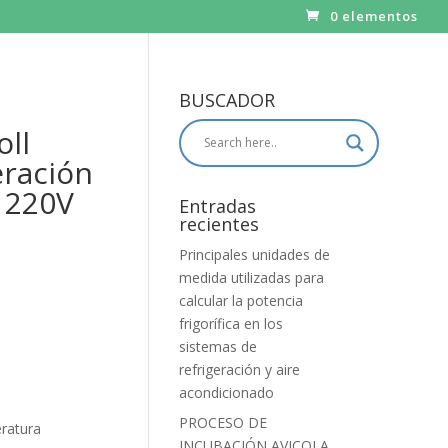
0 elementos
BUSCADOR
ll
eración
o 220V
Entradas
recientes
Principales unidades de
medida utilizadas para
calcular la potencia
frigorífica en los
sistemas de
refrigeración y aire
acondicionado
PROCESO DE
ratura
INCUBACIÓN AVICOLA