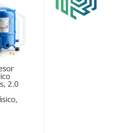
esor
ico
s, 2.0
sico,