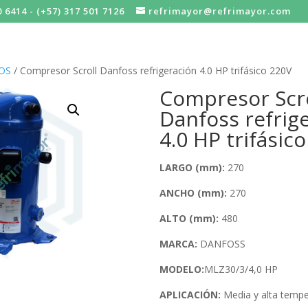
0 6414 - (+57) 317 501 7126
refrimayor@refrimayor.com
OS
/ Compresor Scroll Danfoss refrigeración 4.0 HP trifásico 220V
Compresor Scro
Danfoss refrig
4.0 HP trifásic
LARGO (mm):
270
ANCHO (mm):
270
ALTO (mm):
480
MARCA:
DANFOSS
MODELO:
MLZ30/3/4,0 HP
APLICACIÓN:
Media y alta tempe