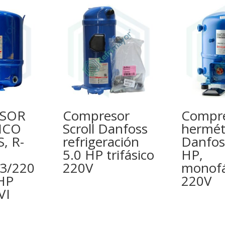
SOR
Compresor
Compr
ICO
Scroll Danfoss
hermét
, R-
refrigeración
Danfos
5.0 HP trifásico
HP,
3/220
220V
monofá
HP
220V
VI