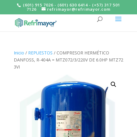
(601) 915 7026 - (601) 630 6414 - (+57) 317 501
7126
refrimayor@refrimayor.com
Inicio
/
REPUESTOS
/ COMPRESOR HERMÉTICO
DANFOSS, R-404A = MTZ072/3/220V DE 6.0HP MTZ72
3VI