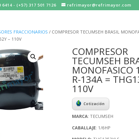
0 6414 - (+57) 317 501 7126
refrimayor@refrimayor.com
ORES FRACCIONARIOS
/ COMPRESOR TECUMSEH BRASIL MONOFAS
52Y – 110V
COMPRESOR
TECUMSEH BRA
MONOFASICO 1
R-134A = THG1
110V
Cotización
MARCA
: TECUMSEH
CABALLAJE
: 1/6HP