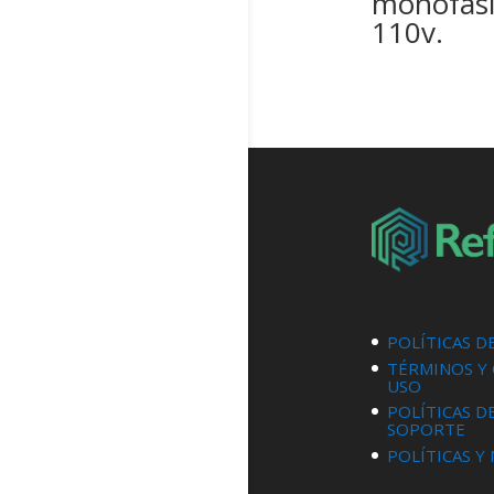
monofási
110v.
POLÍTICAS D
TÉRMINOS Y
USO
POLÍTICAS D
SOPORTE
POLÍTICAS Y