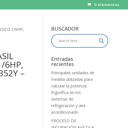
0 elementos
BUSCADOR
ICO 1/6HP,
SIL
Entradas
/6HP,
recientes
352Y –
Principales unidades de
medida utilizadas para
calcular la potencia
frigorífica en los
sistemas de
refrigeración y aire
acondicionado
PROCESO DE
INCUBACIÓN AVICOLA