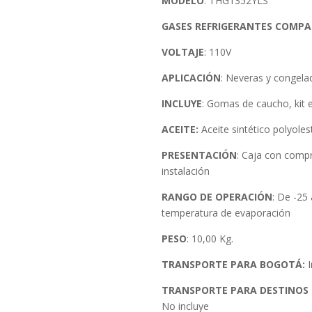
MODELO
: THG1352YLS
GASES REFRIGERANTES COMPA
VOLTAJE
: 110V
APLICACIÓN
: Neveras y congela
INCLUYE
: Gomas de caucho, kit e
ACEITE:
Aceite sintético polyoles
PRESENTACIÓN
: Caja con compr
instalación
RANGO DE OPERACIÓN
: De -25
temperatura de evaporación
PESO
: 10,00 Kg.
TRANSPORTE PARA BOGOTÁ:
I
TRANSPORTE PARA DESTINOS
No incluye