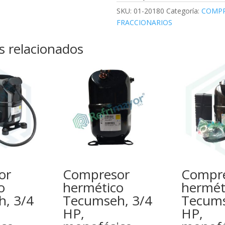
SKU:
01-20180
Categoría:
COMPR
FRACCIONARIOS
s relacionados
or
Compresor
Compr
o
hermético
hermét
, 3/4
Tecumseh, 3/4
Tecums
HP,
HP,