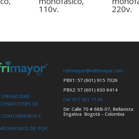
co,
monofásico,
monofá
110v.
220v.
refrimayor@refrimayor.com
PBX1: 57 (601) 915 7026
PBX2: 57 (601) 630 6414
E PRIVACIDAD
Cel:
317 501 7126
 CONDICIONES DE
Dir: Calle 70 # 68B-07, Bellavista
Engativa Bogotá – Colombia
E CONTINGENCIA Y
 MECANISMOS DE PQR