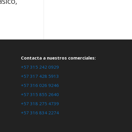
sico,
Contacta a nuestros comerciales:
+57 315 242 0929
+57 317 428 5913
+57 316 026 9246
+57 315 855 2640
+57 318 275 4739
+57 316 834 2274