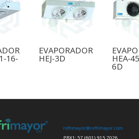
ADOR
EVAPORADOR
EVAP
1-16-
HEJ-3D
HEA-45
6D
refrimayor@refrimayor.com
PBX1: 57 (601) 915 7026