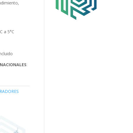
endimiento,
°C a 5°C
Incluido
 NACIONALES
:
RADORES