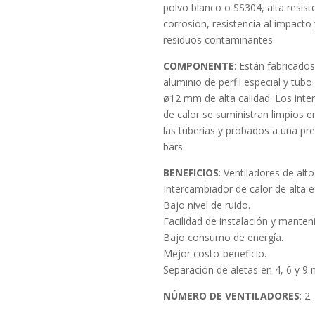
polvo blanco o SS304, alta resiste
corrosión, resistencia al impacto
residuos contaminantes.
COMPONENTE
: Están fabricado
aluminio de perfil especial y tub
ø12 mm de alta calidad. Los int
de calor se suministran limpios en
las tuberías y probados a una pr
bars.
BENEFICIOS
: Ventiladores de alt
Intercambiador de calor de alta ef
Bajo nivel de ruido.
Facilidad de instalación y manten
Bajo consumo de energía.
Mejor costo-beneficio.
Separación de aletas en 4, 6 y 9
NÚMERO DE VENTILADORES
: 2