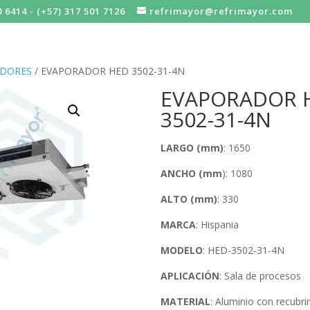
0 6414 - (+57) 317 501 7126
refrimayor@refrimayor.com
ADORES
/ EVAPORADOR HED 3502-31-4N
EVAPORADOR 
3502-31-4N
LARGO (mm)
: 1650
ANCHO (mm
): 1080
ALTO (mm)
: 330
MARCA
: Hispania
MODELO
: HED-3502-31-4N
APLICACIÓN
: Sala de procesos
MATERIAL
: Aluminio con recubr