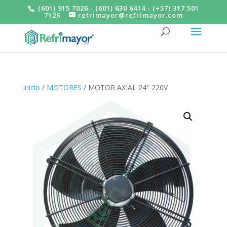
(601) 915 7026 - (601) 630 6414 - (+57) 317 501
7126
refrimayor@refrimayor.com
Inicio
/
MOTORES
/ MOTOR AXIAL 24″ 220V